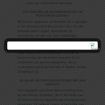
Lees ons cookiebeleid hieronder
HOE VERZAMELEN EN VERWERKEN WE UW
PERSOONSGEGEVENS?
We kunnen gegevens rechtstreeks bij u opvragen
in een formulier of in documenten die u bij een
formulier moet voegen, bijvoorbeeld bij
inschrijving van één van onze instellingen.
Daarnaast vragen we gegevens op bij andere
overheidsdiensten die er al over beschikken. We
leven hierbij altijd de bepalingen na over de
bescherming van natuurlijke personen bij de
verwerking van persoonsgegevens, die in
voorkomend geval op federaal of Vlaams niveau
vastgelegd zijn.
DELEN WE UW PERSOONSGEGEVENS MEE AAN
ANDEREN?
Voor bepaalde specifieke dienstverlening doen
wij een beroep op derden, die in het kader van
die dienstverlening bepaalde persoonsgegevens
verwerken. Dit gebeurt steeds in het kader van