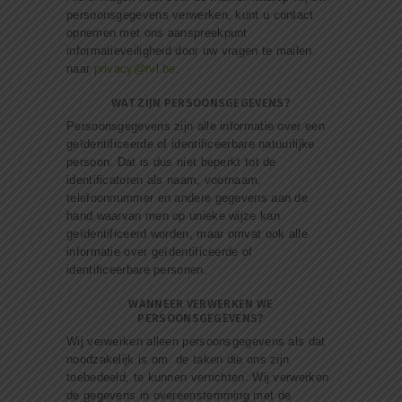
persoonsgegevens verwerken, kunt u contact
opnemen met ons aanspreekpunt
informatieveiligheid door uw vragen te mailen
naar
privacy@rvl.be
.
WAT ZIJN PERSOONSGEGEVENS?
Persoonsgegevens zijn alle informatie over een
geïdentificeerde of identificeerbare natuurlijke
persoon. Dat is dus niet beperkt tot de
identificatoren als naam, voornaam,
telefoonnummer en andere gegevens aan de
hand waarvan men op unieke wijze kan
geïdentificeerd worden, maar omvat ook alle
informatie over geïdentificeerde of
identificeerbare personen.
WANNEER VERWERKEN WE
PERSOONSGEGEVENS?
Wij verwerken alleen persoonsgegevens als dat
noodzakelijk is om de taken die ons zijn
toebedeeld, te kunnen verrichten. Wij verwerken
de gegevens in overeenstemming met de