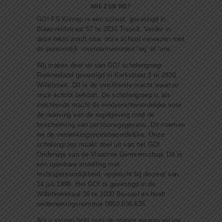
WIE ZIJN WE?
KLOKKENLUIDERSPROCEDURE
GO! FS Klimop is een school, gevestigd in
CONTACT
Blaasveldstraat 57 te 2830 Tisselt. Verder in
deze tekst wordt naar onze school verwezen met
de persoonlijk voornaamwoorden ‘wij’ of ‘ons’.
Wij maken deel uit van GO! scholengroep
Rivierenland gevestigd in Kerkstraat 3 te 2830
Willebroek. Dit is de inrichtende macht waartoe
onze school behoort. De scholengroep is als
inrichtende macht de eindverantwoordelijke voor
de naleving van de regelgeving rond de
bescherming van persoonsgegevens. Dit noemen
we de verwerkingsvernatwoordelijke. Onze
scholengroep maakt deel uit van het GO!
Onderwijs van de Vlaamse Gemeenschap. Dit is
een openbare instelling met
rechtspersoonlijkheid, opgericht bij decreet van
14 juli 1998. Het GO! is gevestigd in de
Willebroekkaai 36 te 1000 Brussel en heeft
ondernemingsnummer 0850.036.635.
Als u vragen hebt over de manier waarop wij uw