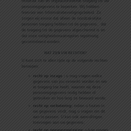
misbruik van en ongeautoriseerde toegang tot uw
persoonsgegevens te beperken. Wij hebben
hiervoor een Informatiebeveiligingsbeleid. Zo
zorgen wij ervoor dat alleen de noodzakelijke
personen toegang hebben tot de gegevens, dat
de toegang tot de gegevens afgeschermd is en
dat onze veiligheidsmaatregelen regelmatig
gecontroleerd worden.
WAT ZIJN UW RECHTEN?
U kunt zich te allen tijde op de volgende rechten
beroepen:
recht op inzage :
u mag vragen welke
gegevens van jou verwerkt worden en wie
er toegang toe heeft, waarom wij deze
persoonsgegevens nodig hebben of
gebruiken en hoe lang ze bewaard worde;
recht op verbetering:
indien u fouten in
uw gegevens vindt, mag u vragen om dit
aan te passen. U kan ook aanvullingen
toevoegen aan uw gegevens;
recht op gegevenswissing:
u kan vragen