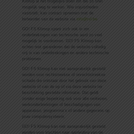
Klimop al het mogelijke doen om die zo snel
mogelijk weg te werken. Wie onjuistheden
vaststelt, kan contact opnemen met de
beheerder van de website via
info@rvl.be
.
GO! FS Klimop spant zich ook in om
onderbrekingen van technische aard zo veel
mogelijk te voorkomen. GO! FS Klimop kan
echter niet garanderen dat de website volledig
vrij is van onderbrekingen en andere technische
problemen.
GO! FS Klimop kan niet aansprakelijk gesteld
worden voor rechtstreekse of onrechtstreekse
schade die ontstaat door het gebruik van deze
website of van de op of via deze website ter
beschikking gestelde informatie. Dat geldt
zonder enige beperking ook voor alle verliezen,
werkonderbrekingen of beschadigingen van
apparatuur, programma’s of andere gegevens op
jouw computersysteem.
GO! FS Klimop kan niet aansprakelijk gesteld
worden voor klachten naar aanleiding van de