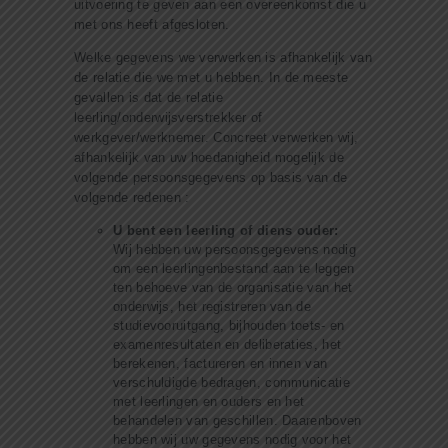
uitvoering te geven aan een overeenkomst die u
met ons heeft afgesloten.
Welke gegevens we verwerken is afhankelijk van
de relatie die we met u hebben. In de meeste
gevallen is dat de relatie
leerling/onderwijsverstrekker of
werkgever/werknemer. Concreet verwerken wij,
afhankelijk van uw hoedanigheid mogelijk de
volgende persoonsgegevens op basis van de
volgende redenen :
U bent een leerling of diens ouder:
Wij hebben uw persoonsgegevens nodig
om een leerlingenbestand aan te leggen
ten behoeve van de organisatie van het
onderwijs, het registreren van de
studievooruitgang, bijhouden toets- en
examenresultaten en deliberaties, het
berekenen, factureren en innen van
verschuldigde bedragen, communicatie
met leerlingen en ouders en het
behandelen van geschillen. Daarenboven
hebben wij uw gegevens nodig voor het