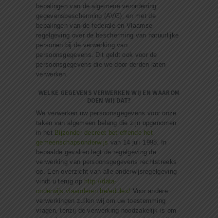
bepalingen van de algemene verordening
gegevensbescherming (AVG), en met de
bepalingen van de federale en Vlaamse
regelgeving over de bescherming van natuurlijke
personen bij de verwerking van
persoonsgegevens. Dit geldt ook voor de
persoonsgegevens die we door derden laten
verwerken.
WELKE GEGEVENS VERWERKEN WIJ EN WAAROM
DOEN WIJ DAT?
We verwerken uw persoonsgegevens voor onze
taken van algemeen belang die zijn opgenomen
in het
Bijzonder decreet betreffende het
gemeenschapsonderwijs
van 14 juli 1998. In
bepaalde gevallen legt de regelgeving de
verwerking van persoonsgegevens rechtstreeks
op. Een overzicht van alle onderwijsregelgeving
vindt u terug op
http://data-
onderwijs.vlaanderen.be/edulex/
Voor andere
verwerkingen zullen wij om uw toestemming
vragen, tenzij de verwerking noodzakelijk is om