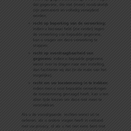
dat gegevens, die niet (meer) noodzakelijk
zijn permanent en volledig verwijderd
worden;
recht op beperking van de verwerking:
indien u bezwaar hebt (zie verder) tegen
de verwerking van bepaalde gegevens,
kan u vragen om deze verwerking te
stoppen;
recht op overdraagbaarheid van
gegevens:
indien u bepaalde gegevens
wenst over te dragen naar een instelling,
dan faciliteren wij dat (in de mate van het
mogelijke);
recht om uw toestemming in te trekken:
indien men u voor bepaalde verwerkingen
de toestemming gevraagd heeft, kan u ten
allen tijde kiezen om deze niet meer te
verstrekken.
Als u de voorafgaande rechten wenst uit te
oefenen, als u andere vragen heeft in verband
met uw privacy, of als u het niet eens bent met