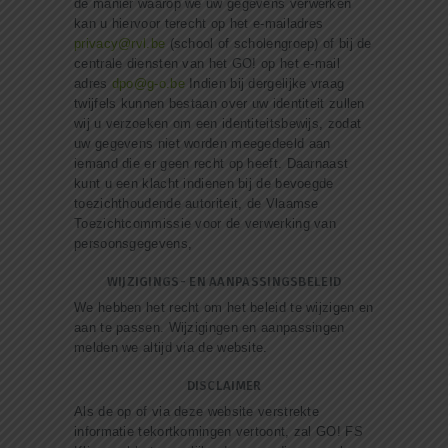
de manier waarop we uw gegevens verwerken
kan u hiervoor terecht op het e-mailadres
privacy@rvl.be
(school of scholengroep) of bij de
centrale diensten van het GO! op het e-mail
adres
dpo@g-o.be
Indien bij dergelijke vraag
twijfels kunnen bestaan over uw identiteit zullen
wij u verzoeken om een identiteitsbewijs, zodat
uw gegevens niet worden meegedeeld aan
iemand die er geen recht op heeft. Daarnaast
kunt u een klacht indienen bij de bevoegde
toezichthoudende autoriteit, de Vlaamse
Toezichtcommissie voor de verwerking van
persoonsgegevens,
WIJZIGINGS- EN AANPASSINGSBELEID
We hebben het recht om het beleid te wijzigen en
aan te passen. Wijzigingen en aanpassingen
melden we altijd via de website.
DISCLAIMER
Als de op of via deze website verstrekte
informatie tekortkomingen vertoont, zal GO! FS