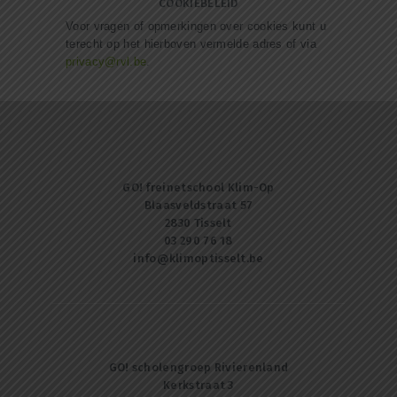
COOKIEBELEID
Voor vragen of opmerkingen over cookies kunt u
terecht op het hierboven vermelde adres of via
privacy@rvl.be
.
GO! freinetschool Klim-Op
Blaasveldstraat 57
2830 Tisselt
03 290 76 18
info@klimoptisselt.be
GO! scholengroep Rivierenland
Kerkstraat 3